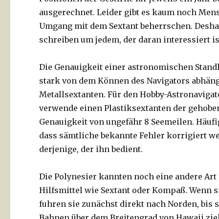
ausgerechnet. Leider gibt es kaum noch Mens
Umgang mit dem Sextant beherrschen. Deshal
schreiben um jedem, der daran interessiert ist
Die Genauigkeit einer astronomischen Standl
stark von dem Können des Navigators abhäng
Metallsextanten. Für den Hobby-Astronavigator
verwende einen Plastiksextanten der gehoben
Genauigkeit von ungefähr 8 Seemeilen. Häufig 
dass sämtliche bekannte Fehler korrigiert we
derjenige, der ihn bedient.
Die Polynesier kannten noch eine andere Art 
Hilfsmittel wie Sextant oder Kompaß. Wenn si
fuhren sie zunächst direkt nach Norden, bis s
Bahnen über dem Breitengrad von Hawaii zie