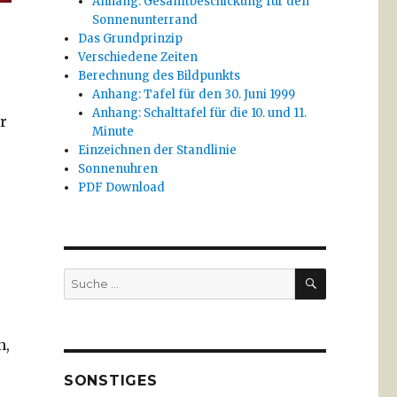
Anhang: Gesamtbeschickung für den
Sonnenunterrand
Das Grundprinzip
Verschiedene Zeiten
Berechnung des Bildpunkts
Anhang: Tafel für den 30. Juni 1999
Anhang: Schalttafel für die 10. und 11.
r
Minute
Einzeichnen der Standlinie
Sonnenuhren
PDF Download
SUCHE
Suche
nach:
n,
SONSTIGES